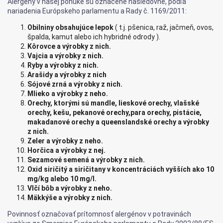
Alergény v našej ponuke sú označené nasledovne, podľa
nariadenia Európskeho parlamentu a Rady č. 1169/2011:
Obilniny obsahujúce lepok
( t.j. pšenica, raž, jačmeň, ovos,
špalda, kamut alebo ich hybridné odrody ).
Kôrovce a výrobky z nich.
Vajcia a výrobky z nich.
Ryby a výrobky z nich.
Arašidy a výrobky z nich
Sójové zrná a výrobky z nich.
Mlieko a výrobky z neho.
Orechy, ktorými sú mandle, lieskové orechy, vlašské
orechy, kešu, pekanové orechy,para orechy, pistácie,
makadanové orechy a queenslandské orechy a výrobky
z nich.
Zeler a výrobky z neho.
Horčica a výrobky z nej.
Sezamové semená a výrobky z nich.
Oxid siričitý a siričitany v koncentráciách vyšších ako 10
mg/kg alebo 10 mg/l.
Vlčí bôb a výrobky z neho.
Mäkkýše a výrobky z nich.
Povinnosť označovať prítomnosť alergénov v potravinách