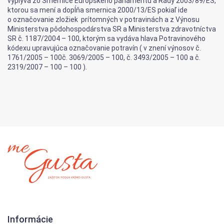
vyplýva zo Smernice Európskeho parlamentu a Rady 2003/89/ES,
ktorou sa mení a dopĺňa smernica 2000/13/ES pokiaľ ide
o označovanie zložiek prítomných v potravinách a z Výnosu
Ministerstva pôdohospodárstva SR a Ministerstva zdravotníctva
SR č. 1187/2004 – 100, ktorým sa vydáva hlava Potravinového
kódexu upravujúca označovanie potravín ( v znení výnosov č.
1761/2005 – 100č. 3069/2005 – 100, č. 3493/2005 – 100 a č.
2319/2007 – 100 – 100 ).
Informácie